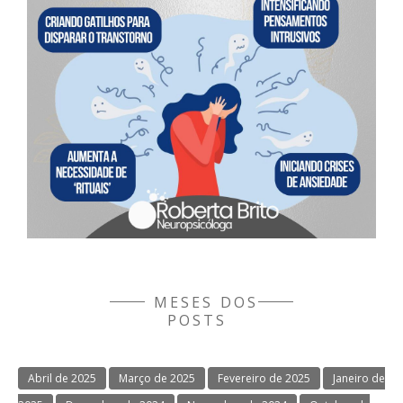
MESES DOS
POSTS
Abril de 2025
Março de 2025
Fevereiro de 2025
Janeiro de