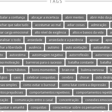
TAGS
balar a confiança
abraçar a incerteza
abrir mentes
abrir mão da p
achar que sabe tudo
acostumar ao mal
adiar coisas
admiração
viar carga emocional
alto nível de exigência
altos e baixos da vida
a
analisar o todo
ansiedade
ansiedade e a paciência
apoiar
apoi
lhar a liberdade
ausência
autismo
auto aceitação
autoanálise
to
autoestima
autoimagem negativa
autorreflexão
autorrespo
ixa motivação
barreiras para o sucesso
batalha constante
batalha 
o
bons hábitos
bons momentos
brain rot
bulimia nervosa
b
ógico
caos
celebrar conquistas
cerebro
chorar
ciclo destr
isas simples
como evitar o burnout
como lutar contra a depressão
os prejudiciais
comportamentos repeitivos
comportamentos repetit
cação
comunicação entre o casal
concentração
conexões emocion
quistar o amanhã
conquistas
conscientizar sobre os pensamentos