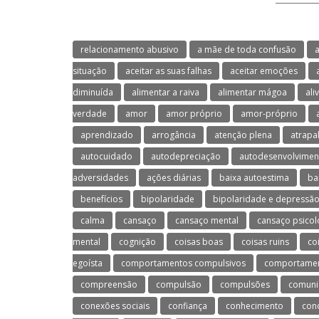
relacionamento abusivo
a mãe de toda confusão
a
situação
aceitar as suas falhas
aceitar emoções
diminuída
alimentar a raiva
alimentar mágoa
ali
verdade
amor
amor próprio
amor-próprio
aprendizado
arrogância
atenção plena
atrapa
autocuidado
autodepreciação
autodesenvolvimen
adversidades
ações diárias
baixa autoestima
ba
benefícios
bipolaridade
bipolaridade e depressã
calma
cansaço
cansaço mental
cansaço psicol
mental
cognição
coisas boas
coisas ruins
co
egoísta
comportamentos compulsivos
comportament
compreensão
compulsão
compulsões
comuni
conexões sociais
confiança
conhecimento
con