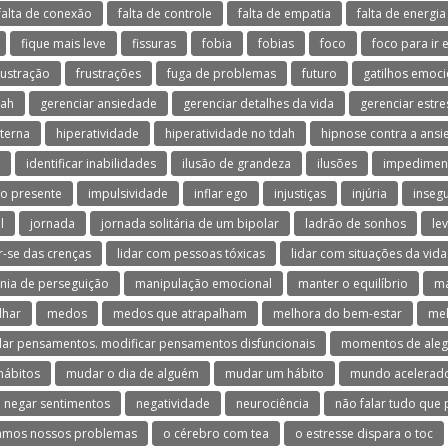
falta de conexão
falta de controle
falta de empatia
falta de energia
fique mais leve
fissuras
fobia
fobias
foco
foco para ir 
rustração
frustrações
fuga de problemas
futuro
gatilhos emoci
dah
gerenciar ansiedade
gerenciar detalhes da vida
gerenciar estre
terna
hiperatividade
hiperatividade no tdah
hipnose contra a ans
identificar inabilidades
ilusão de grandeza
ilusões
impedimen
o presente
impulsividade
inflar ego
injustiças
injúria
inseg
l
jornada
jornada solitária de um bipolar
ladrão de sonhos
le
ar-se das crenças
lidar com pessoas tóxicas
lidar com situações da vida
nia de perseguição
manipulação emocional
manter o equilíbrio
ma
lhar
medos
medos que atrapalham
melhora do bem-estar
mel
ar pensamentos. modificar pensamentos disfuncionais
momentos de aleg
hábitos
mudar o dia de alguém
mudar um hábito
mundo acelerad
negar sentimentos
negatividade
neurociência
não falar tudo que
amos nossos problemas
o cérebro com tea
o estresse dispara o toc