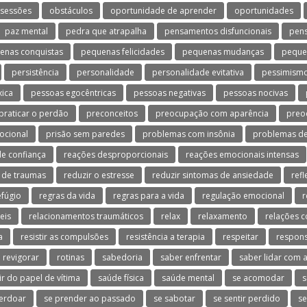
sessões
obstáculos
oportunidade de aprender
oportunidades
paz mental
pedra que atrapalha
pensamentos disfuncionais
pen
enas conquistas
pequenas felicidades
pequenas mudanças
peque
persistência
personalidade
personalidade evitativa
pessimism
xica
pessoas egocêntricas
pessoas negativas
pessoas nocivas
praticar o perdão
preconceitos
preocupação com aparência
preo
ocional
prisão sem paredes
problemas com insônia
problemas de
e confiança
reações desproporcionais
reações emocionais intensas
 de traumas
reduzir o estresse
reduzir sintomas de ansiedade
refl
efúgio
regras da vida
regras para a vida
regulação emocional
r
eis
relacionamentos traumáticos
relax
relaxamento
relações c
a
resistir as compulsões
resistência a terapia
respeitar
respons
revigorar
rotinas
sabedoria
saber enfrentar
saber lidar com a
ir do papel de vítima
saúde física
saúde mental
se acomodar
s
erdoar
se prender ao passado
se sabotar
se sentir perdido
se