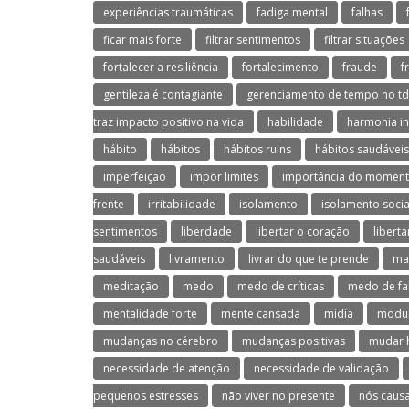
experiências traumáticas
fadiga mental
falhas
ficar mais forte
filtrar sentimentos
filtrar situações
fortalecer a resiliência
fortalecimento
fraude
f
gentileza é contagiante
gerenciamento de tempo no t
traz impacto positivo na vida
habilidade
harmonia in
hábito
hábitos
hábitos ruins
hábitos saudáveis
imperfeição
impor limites
importância do moment
frente
irritabilidade
isolamento
isolamento socia
sentimentos
liberdade
libertar o coração
libert
saudáveis
livramento
livrar do que te prende
ma
meditação
medo
medo de críticas
medo de fa
mentalidade forte
mente cansada
midia
modul
mudanças no cérebro
mudanças positivas
mudar 
necessidade de atenção
necessidade de validação
pequenos estresses
não viver no presente
nós caus