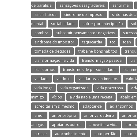
de paralisia
sensações desagradáveis
sentir mal
sinais físicos
sindrome do impostor
sintomas de a
mental
sociabilidade
sofrer por antecipação
sof
sombra
substituir pensamentos negativos
sucesso
síndrome do impostor
taquicardia
tcc
tdah
tomada de decisões
trabalhe bons hábitos
tranqu
transformação na vida
transformação pessoal
tra
transtornos
transtornos de personalidade
tratame
vaidade
vaidoso
validar os sentimentos
valori
vida longa
vida organizada
vida prazerosa
vid
inimigo
vícios
a vida não é uma receita
abalo em
acreditar em si mesmo
adaptar-se
adiar sonhos
amor
amor próprio
amor verdadeiro
amor-pr
amigos
apoiar os outros
apoveitar a vida
aprend
atrasar
auoconhecimento
auto perdão
autoac