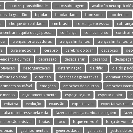
e
autorresponsabilidade
autossabotagem
avaliação neuropsicológ
cios da gratidão
bipolar
bipolaridade
bom sono
borderline
o
choque de realidade
cnn brasil
cobrança excessiva
cobrança
oncentrar naquilo que já possui
confiança
conhecimento
construir 
ida
crenças fortalecedoras
crenças limitantes
crenças limitantes. c
ra
cura emocional
cérebro
cérebro do tdah
decepção
dec
endência química
depressão
desacelerar
desafios
desapegar
otivação
desorganização
determinação
dia difícil
dia do psic
stúrbios do sono
dizer não
doenças degenerativas
dominar emoçõ
ecimento saudável
emoções
emoções dos outros
emoções inten
te menos
esgotamento mental
espaço seguro
esperar o pior
e
evitativa
evolução
exaustão
expectativas
expectativas realis
falta de interesse pela vida
fazer a diferença na vida de alguém
fazer
uma prisão invisível
fobias
foco
foque em você
força de vonta
ocionais
gatilhos mentais
generosidade
gentileza
gestos de b