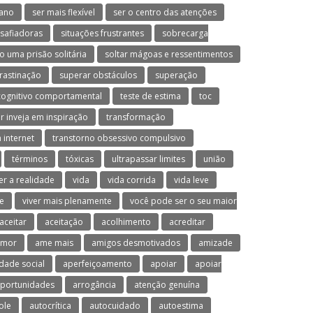
ano
ser mais flexível
ser o centro das atenções
esafiadoras
situações frustrantes
sobrecarga
o uma prisão solitária
soltar mágoas e ressentimentos
rastinação
superar obstáculos
superação
cognitivo comportamental
teste de estima
toc
r inveja em inspiração
transformação
 internet
transtorno obsessivo compulsivo
términos
tóxicas
ultrapassar limites
união
er a realidade
vida
vida corrida
vida leve
ve
viver mais plenamente
você pode ser o seu maior
aceitar
aceitação
acolhimento
acreditar
umor
ame mais
amigos desmotivados
amizade
dade social
aperfeiçoamento
apoiar
apoiar
oportunidades
arrogância
atenção genuína
ole
autocrítica
autocuidado
autoestima