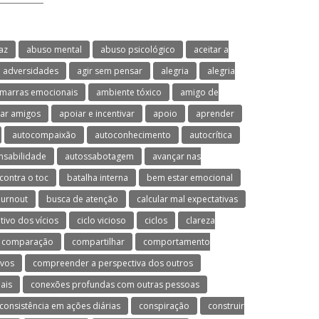
az
abuso mental
abuso psicológico
aceitar a
adversidades
agir sem pensar
alegria
alegria
marras emocionais
ambiente tóxico
amigo de
ar amigos
apoiar e incentivar
apoio
aprender
autocompaixão
autoconhecimento
autocrítica
nsabilidade
autossabotagem
avançar nas
contra o toc
batalha interna
bem estar emocional
urnout
busca de atenção
calcular mal expectativas
utivo dos vícios
ciclo vicioso
ciclos
clareza
comparação
compartilhar
comportamento
ivos
compreender a perspectiva dos outros
ais
conexões profundas com outras pessoas
consistência em ações diárias
conspiração
construir