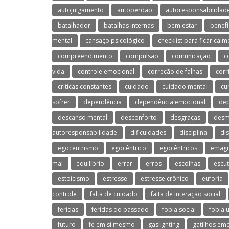
autojulgamento
autoperdão
autoresponsabilidad
batalhador
batalhas internas
bem estar
benefí
mental
cansaço psicológico
checklist para ficar calm
compreendimento
compulsão
comunicação
c
vida
controle emocional
correção de falhas
corr
críticas constantes
cuidado
cuidado mental
cu
sofrer
dependência
dependência emocional
dep
descanso mental
desconforto
desgraças
desm
autoresponsabilidade
dificuldades
disciplina
di
egocentrismo
egocêntrico
egocêntricos
emagr
mal
equilíbrio
errar
erros
escolhas
escu
estoicismo
estresse
estresse crônico
euforia
controle
falta de cuidado
falta de interação social
feridas
feridas do passado
fobia social
fobia 
futuro
fé em si mesmo
gaslighting
gatilhos em