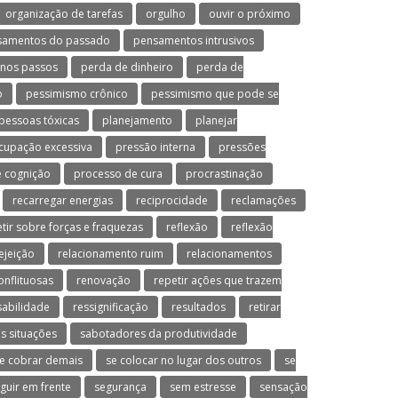
organização de tarefas
orgulho
ouvir o próximo
samentos do passado
pensamentos intrusivos
nos passos
perda de dinheiro
perda de
o
pessimismo crônico
pessimismo que pode se
pessoas tóxicas
planejamento
planejar
cupação excessiva
pressão interna
pressões
 cognição
processo de cura
procrastinação
recarregar energias
reciprocidade
reclamações
etir sobre forças e fraquezas
reflexão
reflexão
ejeição
relacionamento ruim
relacionamentos
onflituosas
renovação
repetir ações que trazem
abilidade
ressignificação
resultados
retirar
s situações
sabotadores da produtividade
e cobrar demais
se colocar no lugar dos outros
se
guir em frente
segurança
sem estresse
sensação