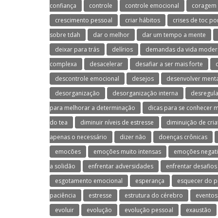
confiança
controle
controle emocional
coragem
crescimento pessoal
criar hábitos
crises de toc po
sobre tdah
dar o melhor
dar um tempo a mente
deixar para trás
delírios
demandas da vida moder
complexa
desacelerar
desafiar a ser mais forte
descontrole emocional
desejos
desenvolver menta
desorganização
desorganização interna
desregul
para melhorar a determinação
dicas para se conhecer 
do tea
diminuir níveis de estresse
diminuição de cria
apenas o necessário
dizer não
doenças crônicas
emocões
emoções muito intensas
emoções negati
a solidão
enfrentar adversidades
enfrentar desafios
esgotamento emocional
esperança
esquecer do p
paciência
estresse
estrutura do cérebro
eventos
evoluir
evolução
evolução pessoal
exaustão