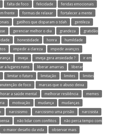
falta de foco
felicidade
feridas emocionais
em frente
formas de relaxar
fortalecer a mente
onais
gatilhos que disparam o tdah
gentileza
sse
gerenciar melhor o dia
grandeza
gratidão
iedade
honestidade
honra
humildade
tos
impedir a clareza
impedir avanços
urança
inveja
inveja gera ansiedade ?
ir em
var a lugares ruins
liberar amarras
liberar
limitar o futuro
limitação
limites
limites
nutenção de foco
marcas que o abuso deixa
horar a saúde mental
melhorar resiliência
memes
ria
motivação
mudança
mudanças
o
narcisismo
narcisismo uma prisão
narcisista
 pensa
não lidar com conflitos
não perca tempo com
o maior desafio da vida
observar mais