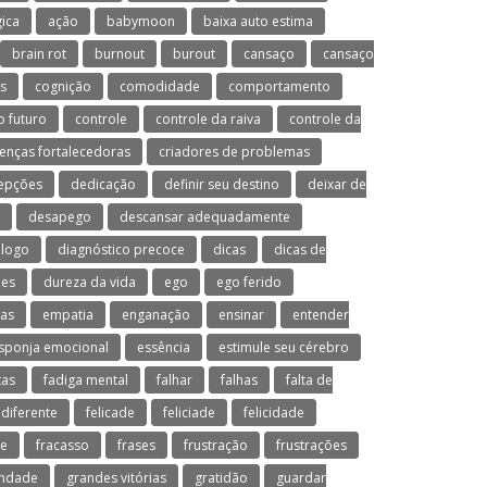
ica
ação
babymoon
baixa auto estima
brain rot
burnout
burout
cansaço
cansaço
s
cognição
comodidade
comportamento
o futuro
controle
controle da raiva
controle da
renças fortalecedoras
criadores de problemas
epções
dedicação
definir seu destino
deixar de
desapego
descansar adequadamente
ólogo
diagnóstico precoce
dicas
dicas de
es
dureza da vida
ego
ego ferido
sas
empatia
enganação
ensinar
entender
sponja emocional
essência
estimule seu cérebro
tas
fadiga mental
falhar
falhas
falta de
 diferente
felicade
feliciade
felicidade
de
fracasso
frases
frustração
frustrações
ondade
grandes vitórias
gratidão
guardar