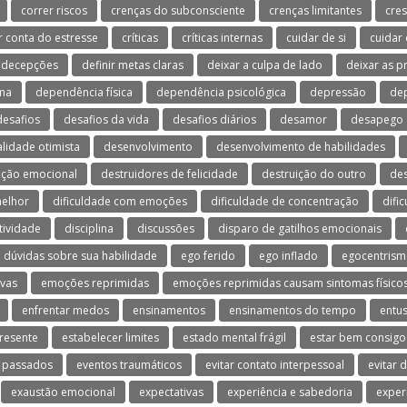
correr riscos
crenças do subconsciente
crenças limitantes
cres
r conta do estresse
críticas
críticas internas
cuidar de si
cuidar
decepções
definir metas claras
deixar a culpa de lado
deixar as 
na
dependência física
dependência psicológica
depressão
dep
desafios
desafios da vida
desafios diários
desamor
desapego
lidade otimista
desenvolvimento
desenvolvimento de habilidades
ação emocional
destruidores de felicidade
destruição do outro
de
melhor
dificuldade com emoções
dificuldade de concentração
difi
tividade
disciplina
discussões
disparo de gatilhos emocionais
dúvidas sobre sua habilidade
ego ferido
ego inflado
egocentris
vas
emoções reprimidas
emoções reprimidas causam sintomas físico
enfrentar medos
ensinamentos
ensinamentos do tempo
entu
resente
estabelecer limites
estado mental frágil
estar bem consig
 passados
eventos traumáticos
evitar contato interpessoal
evitar 
exaustão emocional
expectativas
experiência e sabedoria
exper