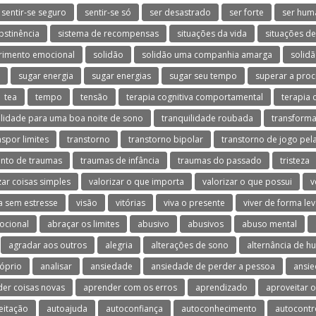
sentir-se seguro
sentir-se só
ser desastrado
ser forte
ser hum
bstinência
sistema de recompensas
situações da vida
situações d
rimento emocional
solidão
solidão uma companhia amarga
solidã
sugar energia
sugar energias
sugar seu tempo
superar a proc
tea
tempo
tensão
terapia cognitiva comportamental
terapia 
ilidade para uma boa noite de sono
tranquilidade roubada
transforma
nspor limites
transtorno
transtorno bipolar
transtorno de jogo pela
nto de traumas
traumas de infância
traumas do passado
tristeza
zar coisas simples
valorizar o que importa
valorizar o que possui
v
a sem estresse
visão
vitórias
viva o presente
viver de forma le
ocional
abraçar os limites
abusivo
abusivos
abuso mental
agradar aos outros
alegria
alterações de sono
alternância de h
óprio
analisar
ansiedade
ansiedade de perder a pessoa
ansie
er coisas novas
aprender com os erros
aprendizado
aproveitar 
eitação
autoajuda
autoconfiança
autoconhecimento
autocontr