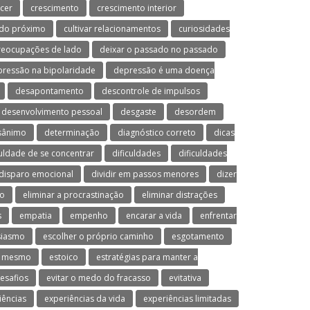
cer
crescimento
crescimento interior
 do próximo
cultivar relacionamentos
curiosidades
preocupações de lado
deixar o passado no passado
ressão na bipolaridade
depressão é uma doença
desapontamento
descontrole de impulsos
desenvolvimento pessoal
desgaste
desordem
sânimo
determinação
diagnóstico correto
dicas
culdade de se concentrar
dificuldades
dificuldades
disparo emocional
dividir em passos menores
dizer
mo
eliminar a procrastinação
eliminar distrações
s
empatia
empenho
encarar a vida
enfrentar
siasmo
escolher o próprio caminho
esgotamento
o mesmo
estoico
estratégias para manter a
desafios
evitar o medo do fracasso
evitativa
iências
experiências da vida
experiências limitadas