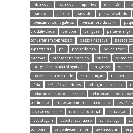
obsessivo
obsessivo compulsivo
obsessão
ob
paciência
paixão
passado
passado sofrido
pensamentos negativos
pensar fora da caixa
pequ
produtividade
perdoar
perigosa
perseverança
converter em depressão
pessoa negativa
pessoa tó
expectativas
pnl
poder do não
pouco amor
externas
pressões no trabalho
prisão
prisão em
programação neurolinguística
progresso
quebra d
reconhecer a realidade
reconstrução
recuperação
diária
reflexões interiores
reforçar a paciência
r
relacionamentos que drenam
relacionamentos saudáv
sofrimento
repostas emocionais incomuns
resiliênci
peso de correntes
retraimento social
retribuição
sabotagem
sabotar seu futuro
sair do lugar
sa
comparar
se conhecer melhor
se descobrir
se p